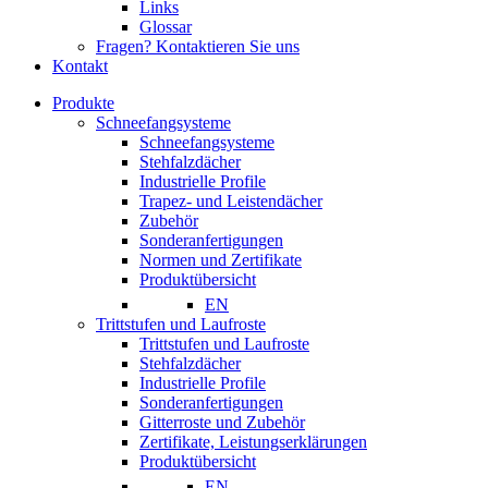
Links
Glossar
Fragen? Kontaktieren Sie uns
Kontakt
Produkte
Schneefangsysteme
Schneefangsysteme
Stehfalzdächer
Industrielle Profile
Trapez- und Leistendächer
Zubehör
Sonderanfertigungen
Normen und Zertifikate
Produktübersicht
EN
Trittstufen und Laufroste
Trittstufen und Laufroste
Stehfalzdächer
Industrielle Profile
Sonderanfertigungen
Gitterroste und Zubehör
Zertifikate, Leistungserklärungen
Produktübersicht
EN